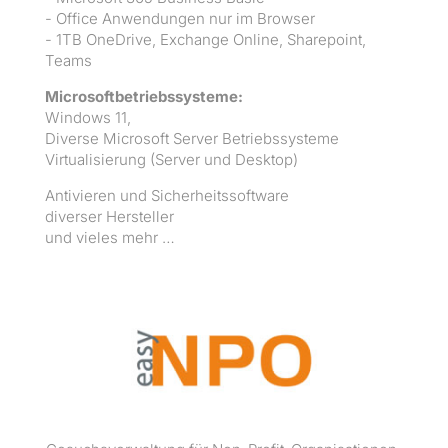
- Office Anwen­dun­gen nur im Brows­er
- 1TB OneDrive, Exchange Online, Share­point,
Teams
Microsoft­be­trieb­ssys­teme:
Win­dows 11,
Diverse Microsoft Serv­er Betrieb­ssys­teme
Vir­tu­al­isierung (Serv­er und Desktop)
Antivieren und Sicher­heitssoft­ware
divers­er Her­steller
und vieles mehr …