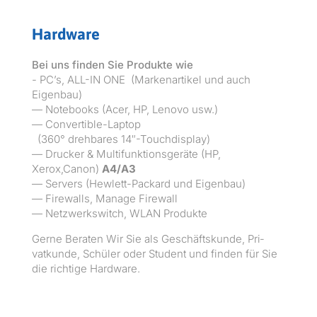
Hardware
Bei uns find­en Sie Pro­duk­te wie
- PC’s, ALL-IN ONE (Marke­nar­tikel und auch
Eigenbau)
— Note­books (Acer, HP, Leno­vo usw.)
— Convertible-Laptop
(360° drehbares 14″-Touchdisplay)
— Druck­er & Mul­ti­funk­tion­s­geräte (HP,
Xerox,Canon)
A4/A3
— Servers (Hewlett-Packard und Eigenbau)
— Fire­walls, Man­age Firewall
— Net­zw­erk­switch, WLAN Produkte
Gerne Berat­en Wir Sie als Geschäft­skunde, Pri­
vatkunde, Schüler oder Stu­dent und find­en für Sie
die richtige Hardware.