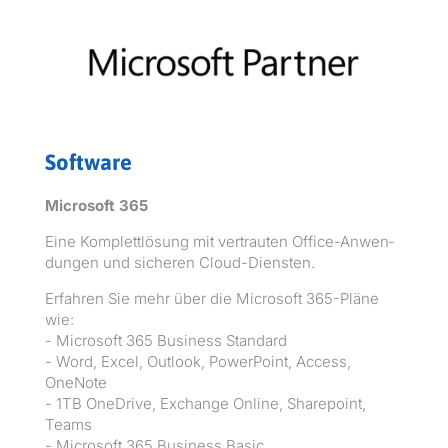
Software
Microsoft 365
Eine Kom­plet­tlö­sung mit ver­traut­en Office-Anwen­
dun­gen und sicheren Cloud-Diensten.
Erfahren Sie mehr über die Microsoft 365-Pläne
wie:
- Microsoft 365 Busi­ness Stan­dard
- Word, Excel, Out­look, Pow­er­Point, Access,
OneNote
- 1TB OneDrive, Exchange Online, Share­point,
Teams
- Microsoft 365 Busi­ness Basic