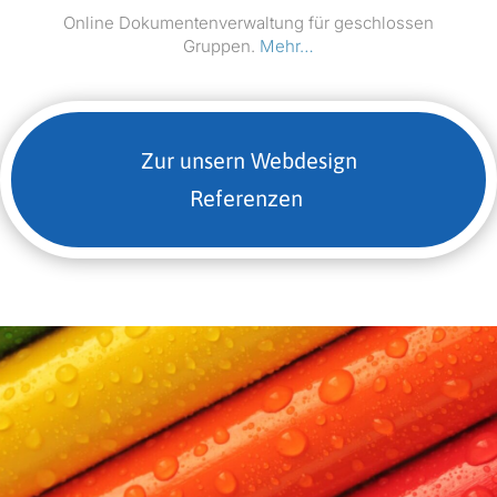
Online Doku­menten­ver­wal­tung für geschlossen
Grup­pen.
Mehr…
Zur unsern Web­de­sign
Referenzen