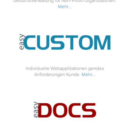
Gesuchsver­wal­tung für Non-Prof­it-Organ­i­sa­tio­nen.
Mehr…
Indi­vidu­elle Webap­p­lika­tio­nen gemäss
Anforderun­gen Kunde.
Mehr…