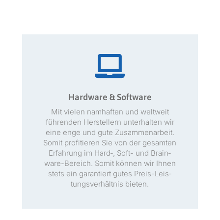

Hardware & Software
Mit vie­len namhaften und weltweit
führen­den Her­stellern unter­hal­ten wir
eine enge und gute Zusam­me­nar­beit.
Somit prof­i­tieren Sie von der gesamten
Erfahrung im Hard‑, Soft- und Brain­
ware-Bere­ich. Somit kön­nen wir Ihnen
stets ein garantiert gutes Preis-Leis­
tungsver­hält­nis bieten.