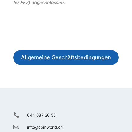
ler EFZ) abgeschlossen.
All­ge­meine Geschäftsbedingungen

044 687 30 55

info@comworld.ch