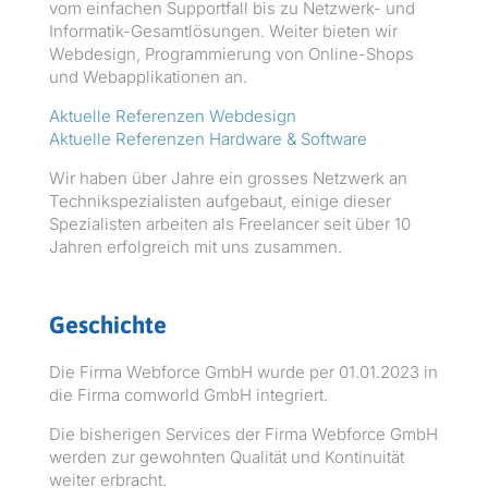
vom ein­fachen Sup­port­fall bis zu Net­zw­erk- und
Infor­matik-Gesamtlö­sun­gen. Weit­er bieten wir
Web­de­sign, Pro­gram­mierung von Online-Shops
und Webap­p­lika­tio­nen an.
Aktuelle Ref­eren­zen Web­de­sign
Aktuelle Ref­eren­zen Hard­ware & Software
Wir haben über Jahre ein gross­es Net­zw­erk an
Tech­nikspezial­is­ten aufge­baut, einige dieser
Spezial­is­ten arbeit­en als Free­lancer seit über 10
Jahren erfol­gre­ich mit uns zusammen.
Geschichte
Die Fir­ma Web­force GmbH wurde per 01.01.2023 in
die Fir­ma com­world GmbH integriert.
Die bish­eri­gen Ser­vices der Fir­ma Web­force GmbH
wer­den zur gewohn­ten Qual­ität und Kon­ti­nu­ität
weit­er erbracht.