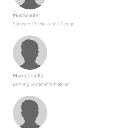
Pius Schuler
Soft­ware-Entwick­lung / Design
Mario Colella
Lehrling Sys­tem­in­for­matik­er