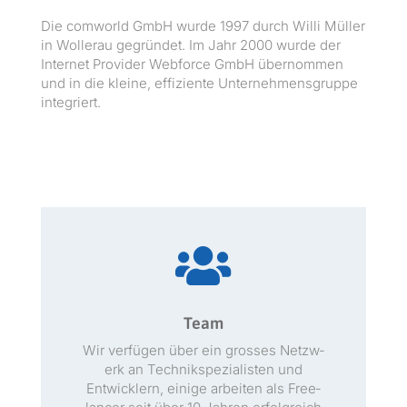
Die com­world GmbH wurde 1997 durch Willi Müller
in Woller­au gegrün­det. Im Jahr 2000 wurde der
Inter­net Provider Web­force GmbH über­nom­men
und in die kleine, effiziente Unternehmensgruppe
integriert.

Team
Wir ver­fü­gen über ein gross­es Net­zw­
erk an Tech­nikspezial­is­ten und
Entwick­lern, einige arbeit­en als Free­